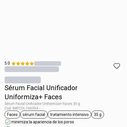
5.0
Sérum Facial Unificador
Uniformiza+ Faces
Sérum Facial Unificador Uniformiza+ Faces 35 g
Cod. NATCOL-166354 -
Faces
sérum facial
tratamiento intensivo
35 g
general.tag Faces
general.tag sérum facial
general.tag tratamiento intensi
general.tag 35 g
minimiza la apariencia de los poros