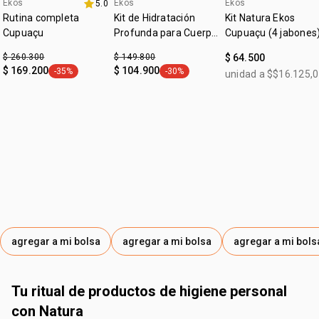
Ekos
Ekos
Ekos
5.0
kit
kit
Rutina completa
Kit de Hidratación
Kit Natura Ekos
Cupuaçu
Profunda para Cuerpo
Cupuaçu (4 jabones
y Manos Ekos
$ 260.300
$ 149.800
$ 64.500
Cupuaçu (2
$ 169.200
$ 104.900
-35%
-30%
unidad a $$16.125,0
general.tag -35%
general.tag -30%
productos)
agregar a mi bolsa
agregar a mi bolsa
agregar a mi bols
tu ritual de productos de higiene personal
con Natura