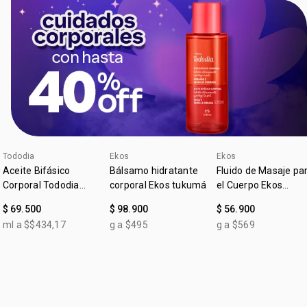
Tododia
Ekos
Ekos
4u al 40%
4u al 40%
4u al 40%
Aceite Bifásico
Bálsamo hidratante
Fluido de Masaje pa
Corporal Tododia
corporal Ekos tukumá
el Cuerpo Ekos
Fresa y Vainilla Dorada
Maracujá
$ 69.500
$ 98.900
$ 56.900
ml a $$434,17
g a $495
g a $569