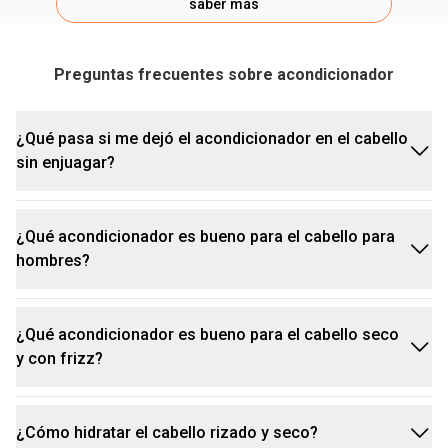
saber más
Preguntas frecuentes sobre acondicionador
¿Qué pasa si me dejó el acondicionador en el cabello
sin enjuagar?
¿Qué acondicionador es bueno para el cabello para
Aunque pueda parecer una forma rápida de
hombres?
hidratar, dejar un acondicionador diseñado para
enjuagar sin retirarlo completamente puede tener un
efecto contraproducente, cómo dejar el cabello
¿Qué acondicionador es bueno para el cabello seco
Para ellos, la elección suele depender del tipo de
pesado, grasoso, sin volumen y con residuos
y con frizz?
cabello y de las preocupaciones específicas, pero
acumulados en el cuero cabelludo, lo que puede
aquí van algunas directrices clave:
tapar los folículos.
¿Cómo hidratar el cabello rizado y seco?
Para el día a día (cabello normal a graso): Busca
Para cabello seco y con frizz, la misión es sellar