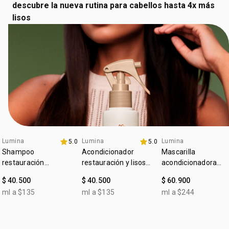
descubre la nueva rutina para cabellos hasta 4x más
lisos
Lumina
Lumina
Lumina
5.0
5.0
4u al 40%
Shampoo
Acondicionador
Mascarilla
restauración
restauración y lisos
acondicionadora
restauración y lisos
prolongados cabello
restauración y lisos
$ 40.500
$ 40.500
$ 60.900
prolongados cabello
liso y alisado
prolongados cabello
ml a $135
ml a $135
ml a $244
liso y alisado
liso y alisado