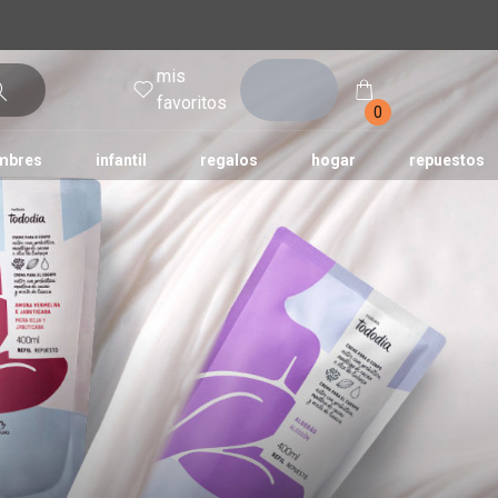
mis
entrar
favoritos
0
mbres
infantil
regalos
hogar
repuestos
tododia
una
humor