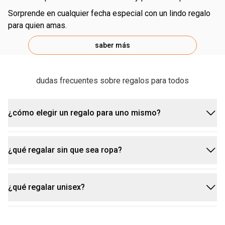
sorprende en cualquier fecha especial con un lindo regalo
para quien amas.
saber más
dudas frecuentes sobre regalos para todos
¿cómo elegir un regalo para uno mismo?
¿qué regalar sin que sea ropa?
comienza pensando en qué necesitas en este
momento y prueba cosas nuevas.
¿qué regalar unisex?
además de las que ya estás acostumbrado, como
la ropa está bien, pero hay un montón de regalos
fragancias nuevas o productos que prometen una
increíbles esperando a ser descubiertos, como
experiencia única.
colonias y
desodorantes
, maquillaje, aromas para el