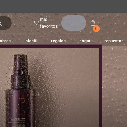
mis
entrar
favoritos
0
mbres
infantil
regalos
hogar
repuestos
tododia
una
humor