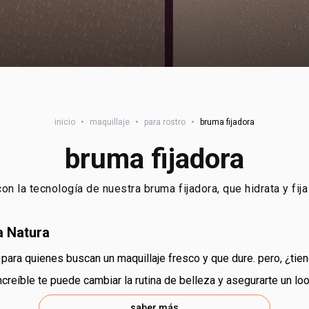
inicio
•
maquillaje
•
para rostro
•
bruma fijadora
bruma fijadora
 la tecnología de nuestra bruma fijadora, que hidrata y fija 
a Natura
ve para quienes buscan un maquillaje fresco y que dure. pero, ¿tie
creíble te puede cambiar la rutina de belleza y asegurarte un l
saber más