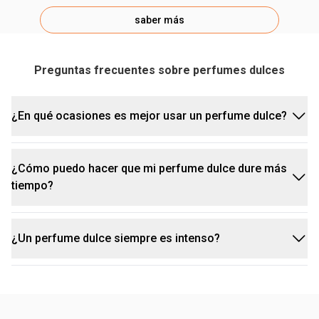
saber más
Preguntas frecuentes sobre perfumes dulces
¿En qué ocasiones es mejor usar un perfume dulce?
¿Cómo puedo hacer que mi perfume dulce dure más
Los perfumes dulces son ideales para eventos
tiempo?
nocturnos, citas especiales o días fríos, ya que sus
notas cálidas destacan más. En climas cálidos, opta
por versiones dulces y frescas para un aroma más
¿Un perfume dulce siempre es intenso?
Para maximizar la duración y preservar la calidad
ligero.
de tu fragancia dulce, enfoca tus cuidados en la
aplicación y el almacenamiento:
¡No, en absoluto! La intensidad de un perfume
1. Consejos de aplicación:
depende de su concentración (Eau de Toilette, Eau