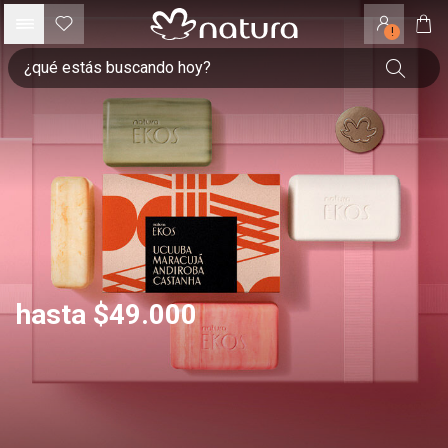
!
hasta $49.000