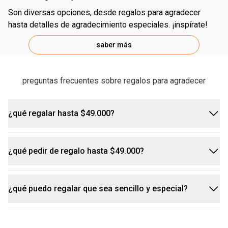
son diversas opciones, desde regalos para agradecer
hasta detalles de agradecimiento especiales. ¡inspírate!
saber más
preguntas frecuentes sobre regalos para agradecer
¿qué regalar hasta $49.000?
¿qué pedir de regalo hasta $49.000?
aquí es posible encontrar regalos especiales
hasta $49.000 para encantar a quien amas. descubre
nuestras opciones de
jabón
en barra o líquido,
¿qué puedo regalar que sea sencillo y especial?
si estás buscando inspiración para pedir un regalo
cremas hidratantes, desodorantes colonia,
de $49.000, aquí te van algunas ideas: labial,
maquillaje y mucho más.
máscara de pestañas
, crema hidratante para manos,