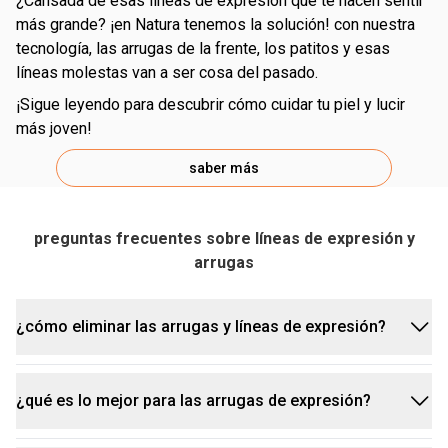
¿cansada de esas líneas de expresión que te hacen sentir
más grande? ¡en Natura tenemos la solución! con nuestra
tecnología, las arrugas de la frente, los patitos y esas
líneas molestas van a ser cosa del pasado.
¡sigue leyendo para descubrir cómo cuidar tu piel y lucir
más joven!
saber más
preguntas frecuentes sobre líneas de expresión y
arrugas
exposición al sol:
¿cómo eliminar las arrugas y líneas de expresión?
falta de sueño:
¿qué es lo mejor para las arrugas de expresión?
para combatir las arrugas en la cara, las líneas de
expresión y las patas de gallo, puedes combinar
expresiones faciales: