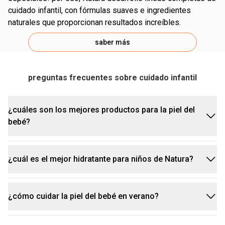
cuidado infantil, con fórmulas suaves e ingredientes
naturales que proporcionan resultados increíbles.
saber más
piel suave e hidratada:
hidratante infantil
preguntas frecuentes sobre cuidado infantil
¿cuáles son los mejores productos para la piel del
bebé?
baño divertido y perfumado:
jabones
de la línea infantil
¿cuál es el mejor hidratante para niños de Natura?
para la piel delicada del bebé, apuesta en
productos con fórmulas suaves, hipoalergénicas y
dermatológicamente probadas, como los de la línea
¿cómo cuidar la piel del bebé en verano?
protección contra el sol:
el mejor hidratante para niños de Natura
mamá y bebé
.
dependerá de las necesidades de su piel. para una