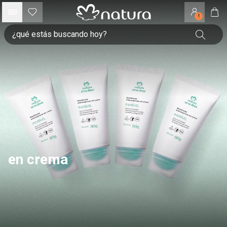
!
en crema