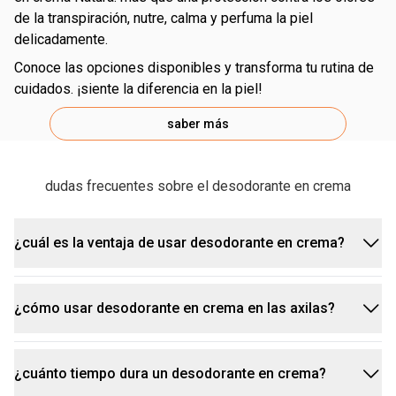
de la transpiración, nutre, calma y perfuma la piel
delicadamente.
conoce las opciones disponibles y transforma tu rutina de
cuidados. ¡siente la diferencia en la piel!
saber más
dudas frecuentes sobre el desodorante en crema
¿cuál es la ventaja de usar desodorante en crema?
¿cómo usar desodorante en crema en las axilas?
los desodorantes en crema ofrecen diversas
ventajas, como:
¿cuánto tiempo dura un desodorante en crema?
protección por hasta 48 horas;
¡aplicar el desodorante en crema es muy simple!
textura suave que facilita la aplicación;