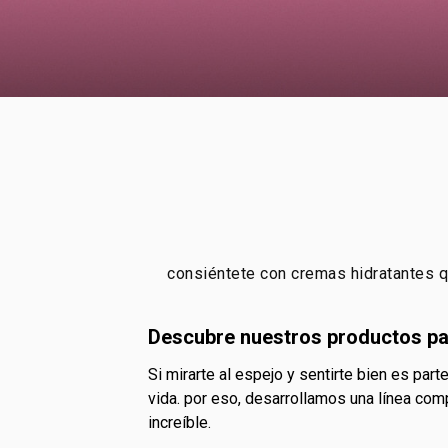
consiéntete con cremas hidratantes qu
descubre nuestros productos pa
si mirarte al espejo y sentirte bien es parte de tu rutina, ¡estás en el lugar correcto! en Natura creemos en el poder de una piel saludable y llena de
vida. por eso, desarrollamos una línea com
increíble.