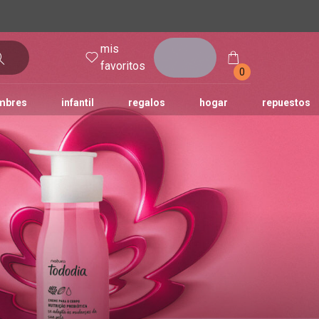
mis
entrar
favoritos
0
mbres
infantil
regalos
hogar
repuestos
tododia
una
humor