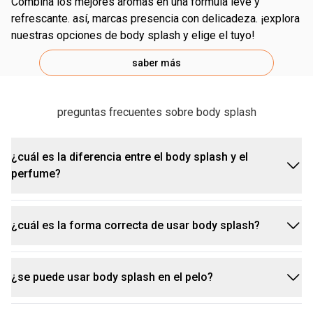
combina los mejores aromas en una fórmula leve y
refrescante. así, marcas presencia con delicadeza. ¡explora
nuestras opciones de body splash y elige el tuyo!
saber más
preguntas frecuentes sobre body splash
¿cuál es la diferencia entre el body splash y el
perfume?
¿cuál es la forma correcta de usar body splash?
la principal diferencia es la intensidad de la
fragancia. ambos tienen la función de perfumar, pero
el body splash es más suave, delicado y agradable.
¿se puede usar body splash en el pelo?
para dejar tu rutina de cuidados diarios más
mientras que este posee de 3% a 5% de esencia,
perfumada, usa el body splash de la siguiente