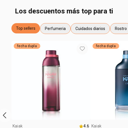
Los descuentos más top para ti
Top sellers
Perfumeria
Cuidados diarios
Rostro
general.tag Top sellers
general.tag Perfumeria
general.tag Cuidados diarios
general
fecha dupla
fecha dupla
ítem anterior
Kaiak
4.6
Kaiak