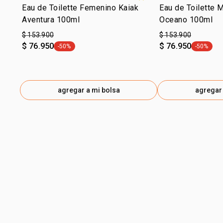
Eau de Toilette Femenino Kaiak
Eau de Toilette 
Aventura 100ml
Oceano 100ml
$ 153.900
$ 153.900
$ 76.950
$ 76.950
-50%
-50%
general.tag -50%
general.t
agregar a mi bolsa
agregar 