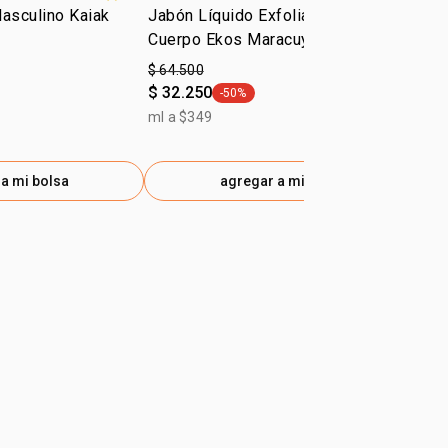
Masculino Kaiak
Jabón Líquido Exfoliante para el
Má
Cuerpo Ekos Maracuyá
20
$ 64.500
$ 7
$ 32.250
$ 
-50%
ag -50%
general.tag -50%
ml a $349
g a
a mi bolsa
agregar a mi bolsa