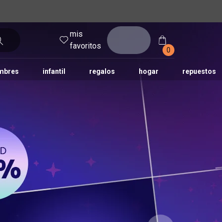
mis
entrar
favoritos
0
mbres
infantil
regalos
hogar
repuestos
tododia
una
humor