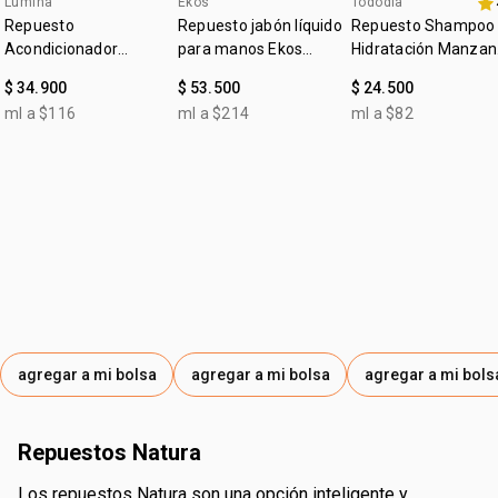
Lumina
Ekos
Tododia
4u al 40%
Repuesto
Repuesto jabón líquido
Repuesto Shampoo
Acondicionador
para manos Ekos
Hidratación Manzan
Anticaída y
maracuyá
verde y Aloe Vera
$ 34.900
$ 53.500
$ 24.500
Crecimiento Lumina
ml a $116
ml a $214
ml a $82
300ml
agregar a mi bolsa
agregar a mi bolsa
agregar a mi bols
repuestos Natura
los repuestos Natura son una opción inteligente y