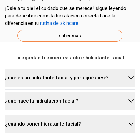
¡dale a tu piel el cuidado que se merece! sigue leyendo
para descubrir cómo la hidratación correcta hace la
diferencia en tu
rutina de skincare
.
saber más
preguntas frecuentes sobre hidratante facial
¿qué es un hidratante facial y para qué sirve?
¿qué hace la hidratación facial?
un hidratante facial es un producto cosmético
diseñado para reponer la humedad natural de la piel
del rostro. su principal función es mantener la piel
¿cuándo poner hidratante facial?
la hidratación facial ayuda a mantener la piel sana
hidratada, suave y flexible.
y radiante. al hidratar la piel de la cara, los