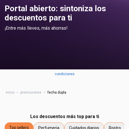
Portal abierto: sintoniza los
descuentos para ti
¡Entre más lleves, más ahorras!
condiciones
inicio
•
promociones
•
fecha dupla
Los descuentos más top para ti
Top sellers
Perfumeria
Cuidados diarios
Rostro