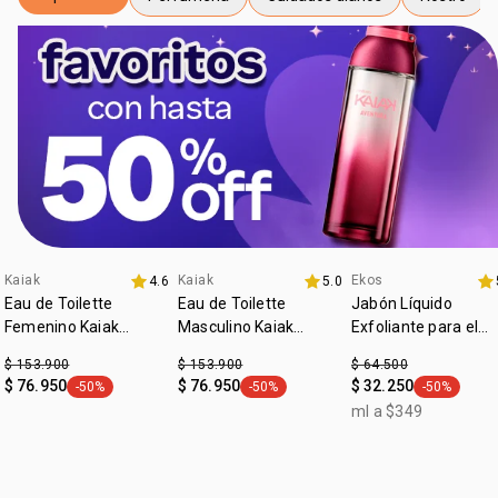
general.tag Top sellers
general.tag Perfumeria
general.tag Cuidados diarios
general.ta
Kaiak
Kaiak
Ekos
4.6
5.0
fecha dupla
fecha dupla
fecha dupla
Eau de Toilette
Eau de Toilette
Jabón Líquido
Femenino Kaiak
Masculino Kaiak
Exfoliante para el
Aventura 100ml
Oceano 100ml
Cuerpo Ekos
$ 153.900
$ 153.900
$ 64.500
Maracuyá
$ 76.950
$ 76.950
$ 32.250
-50%
-50%
-50%
general.tag -50%
general.tag -50%
general.tag
ml a $349