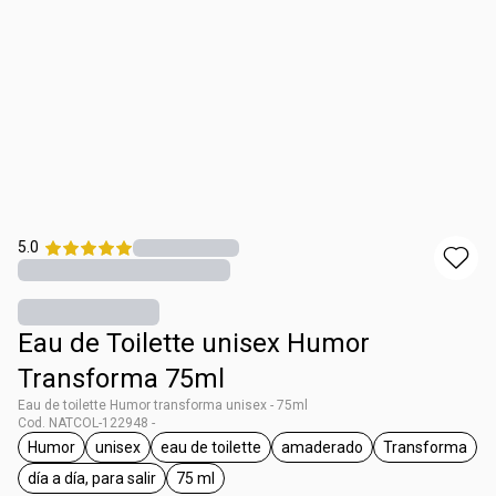
5.0
Eau de Toilette unisex Humor
Transforma 75ml
Eau de toilette Humor transforma unisex - 75ml
Cod. NATCOL-122948 -
Humor
unisex
eau de toilette
amaderado
Transforma
general.tag Humor
general.tag unisex
general.tag eau de toilette
general.tag amaderado
general.t
día a día, para salir
75 ml
general.tag día a día, para salir
general.tag 75 ml