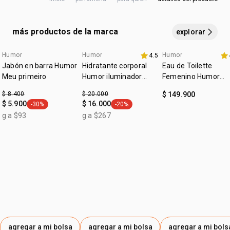
praliné y musgo.
transforma para mejor
DENATONIUM BENZOATE.
no contiene alcohol
Es posible que reciba el producto en el envase anterior,
más productos de la marca
cruelty free
hasta agotar existencias. último.
explorar
El contenido, la fórmula y la calidad del producto siguen
vegano
siendo exactamente los mismos.
Humor
Humor
Humor
4.5
exclusivo online
outlet
:
ocasión
día a día, para salir
Jabón en barra Humor
Hidratante corporal
Eau de Toilette
Meu primeiro
Humor iluminador
Femenino Humor
:
tipo de piel
todo tipo de piel
meu primeiro
Primero 75ml
$ 8.400
$ 20.000
$ 149.900
:
subfamilia
especiado
$ 5.900
$ 16.000
-30%
-20%
general.tag -30%
general.tag -20%
:
textura
líquida
g a $93
g a $267
:
zona de aplicación
cuerpo
agregar a mi bolsa
agregar a mi bolsa
agregar a mi bols