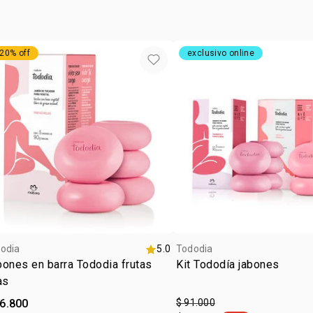
20% off
exclusivo online
odia
5.0
Tododia
ones en barra Tododia frutas
Kit Tododía jabones
as
46.800
$ 91.000