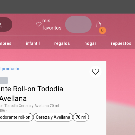
mis
entrar
favoritos
0
mbres
infantil
regalos
hogar
repuestos
tododia
una
humor
l producto
nte Roll-on Tododia
Avellana
on Tododia Cereza y Avellana 70 ml
06 -
odorante roll-on
Cereza y Avellana
70 ml
g Tododia
general.tag desodorante roll-on
general.tag Cereza y Avellana
general.tag 70 ml