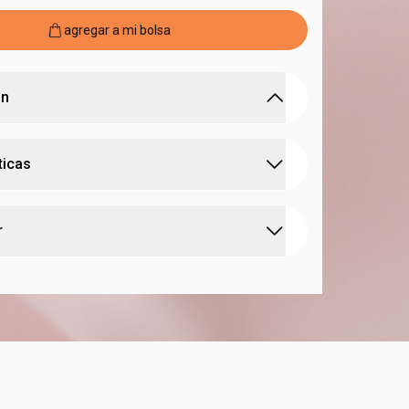
agregar a mi bolsa
ón
hidratante con
vitamina E
para cuidar de tus
ticas
a ropa, ni clara ni oscura
a piel
y no reseca
:
e activo
vitamina E
pidamente
r
toque seco
todo el día
o dermatológicamente
 dulce
deliciosa e inconfundible.
 free
 las axilas haciendo movimientos de arriba hacia
bajo hacia arriba. espera a que se seque antes de
o
:
 piel
todo tipo de piel