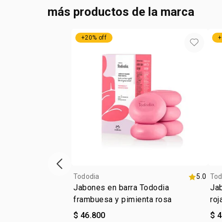
más productos de la marca
+20% off
+
ítem anterior
Tododia
5.0
Tod
Jabones en barra Tododia
Jab
frambuesa y pimienta rosa
roj
$ 46.800
$ 