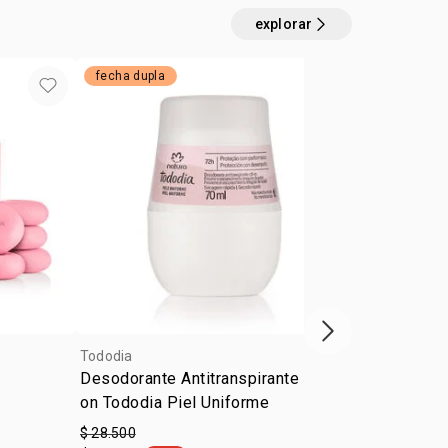
explorar
fecha dupla
4u al 40%
próximo item
Tododia
Tododia
Desodorante Antitranspirante Roll-
Desodorante 
on Tododia Piel Uniforme
on Leche de
$ 28.500
$ 28.500