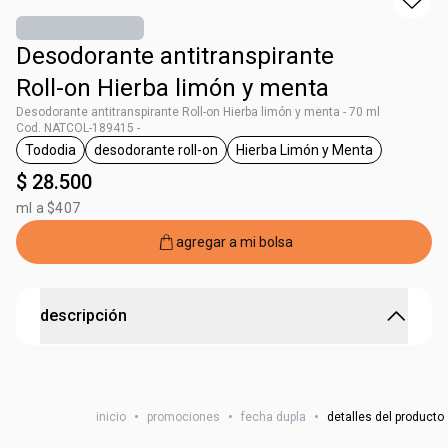
Desodorante antitranspirante
Roll-on Hierba limón y menta
Desodorante antitranspirante Roll-on Hierba limón y menta - 70 ml
Cod. NATCOL-189415 -
Tododia
desodorante roll-on
Hierba Limón y Menta
general.tag Tododia
general.tag desodorante roll-on
general.tag Hierba Li
$ 28.500
ml a $407
agregar a mi bolsa
descripción
Frescura cítrica y mentolada en un desodorante
cómodo y eficaz.
inicio
•
promociones
•
fecha dupla
•
detalles del producto
Refresca y protege tus axilas con este desodorante
antitranspirante de aroma cítrico y mentolado, que ofrece