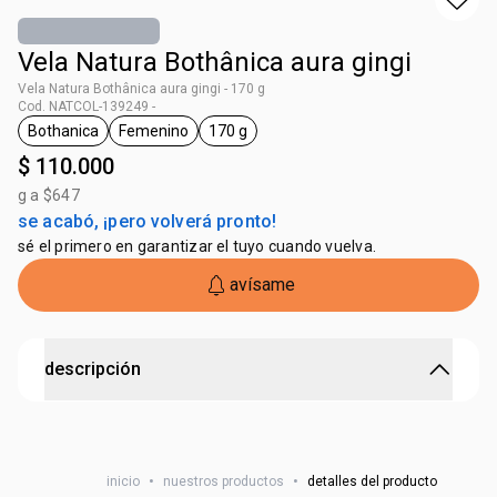
Vela Natura Bothânica aura gingi
Vela Natura Bothânica aura gingi - 170 g
Cod. NATCOL-139249 -
Bothanica
Femenino
170 g
general.tag Bothanica
general.tag Femenino
general.tag 170 g
$ 110.000
g a $647
se acabó, ¡pero volverá pronto!
sé el primero en garantizar el tuyo cuando vuelva.
avísame
descripción
Bienestar para su hogar y cuerpo.
Enciende la Vela Natura Bothânica y crea un ambiente
inicio
•
nuestros productos
•
detalles del producto
acogedor y sereno para tu rutina de autocuidado y