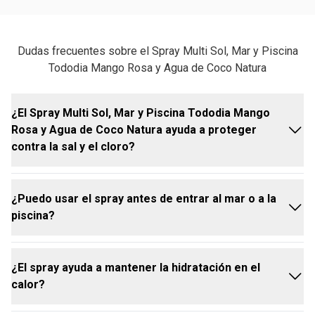
Dudas frecuentes sobre el Spray Multi Sol, Mar y Piscina
Tododia Mango Rosa y Agua de Coco Natura
¿El Spray Multi Sol, Mar y Piscina Tododia Mango
Rosa y Agua de Coco Natura ayuda a proteger
contra la sal y el cloro?
¿Puedo usar el spray antes de entrar al mar o a la
Sí. Ayuda a proteger el cabello de las agresiones
piscina?
causadas por la sal del mar y el cloro de la piscina,
contribuyendo a mantenerlo más hidratado, suave y
con apariencia saludable durante el verano.
¿El spray ayuda a mantener la hidratación en el
Sí. Puede aplicarse antes de la exposición al mar y a
calor?
la piscina para ayudar a proteger el cabello de las
agresiones externas, auxiliando en el mantenimiento