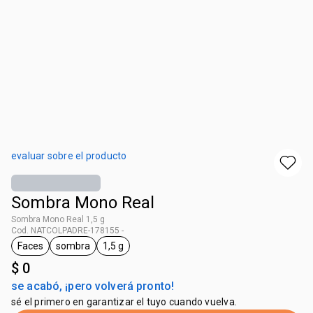
evaluar sobre el producto
Sombra Mono Real
Sombra Mono Real 1,5 g
Cod. NATCOLPADRE-178155 -
Faces
sombra
1,5 g
general.tag Faces
general.tag sombra
general.tag 1,5 g
$ 0
se acabó, ¡pero volverá pronto!
sé el primero en garantizar el tuyo cuando vuelva.