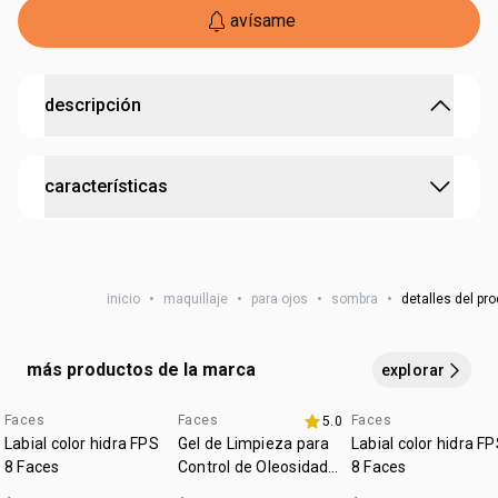
avísame
descripción
colores vibrantes para que puedas armar, desarmar y
características
crear paletas increíbles.
•
¿quién dijo que tienes que elegir? la nueva colección de
sombras mono posee un
envase práctico para que
:
cobertura
alta
puedas armar, desarmar y llevar tus favoritas
a donde
quieras
probado dermatológicamente
inicio
•
maquillaje
•
para ojos
•
sombra
•
detalles del pr
• colores vibrantes
que se destacan en la multitud
cruelty free
• larga duración
,
alta pigmentación
y
alto impacto
.
vegano
más productos de la marca
explorar
Faces
Faces
Faces
5.0
4u al 40%
4u al 40%
Labial color hidra FPS
Gel de Limpieza para
Labial color hidra F
8 Faces
Control de Oleosidad
8 Faces
Faces