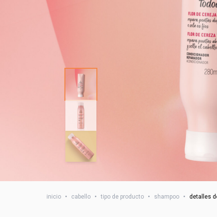
inicio
•
cabello
•
tipo de producto
•
shampoo
•
detalles d