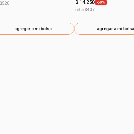
$ 14.250
-50%
 $520
general.tag -50%
ml a $407
agregar a mi bolsa
agregar a mi bols