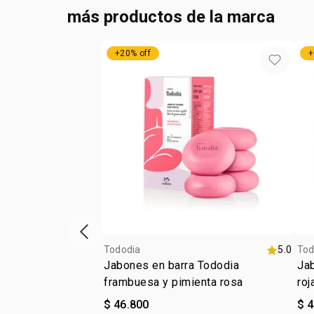
más productos de la marca
+20% off
+
ítem anterior
Tododia
5.0
Tod
Jabones en barra Tododia
Jab
frambuesa y pimienta rosa
roj
$ 46.800
$ 