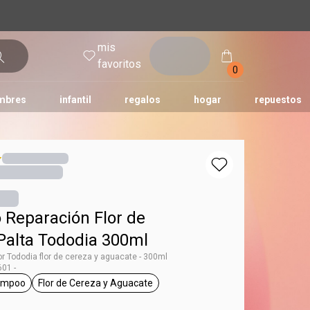
mis
entrar
favoritos
0
mbres
infantil
regalos
hogar
repuestos
tododia
una
humor
Reparación Flor de
 Palta Tododia 300ml
 Tododia flor de cereza y aguacate - 300ml
01 -
ampoo
Flor de Cereza y Aguacate
g Tododia
general.tag shampoo
general.tag Flor de Cereza y Aguacate