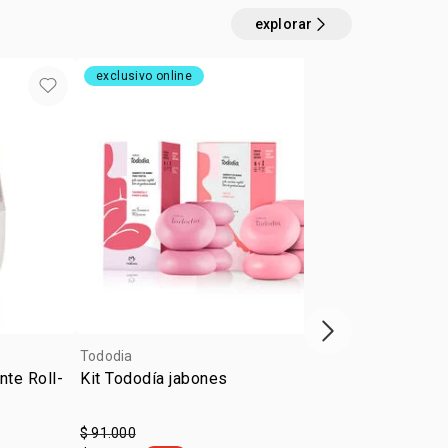
explorar
exclusivo online
4u al 40%
próximo item
Tododia
Tododia
nte Roll-
Kit Tododía jabones
Desodorante 
on Leche de
$ 91.000
$ 28.500