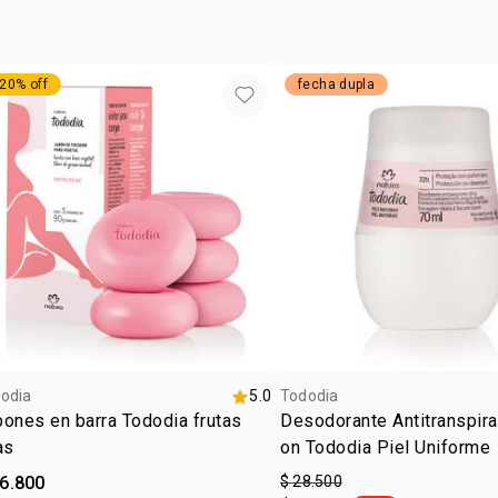
20% off
fecha dupla
odia
5.0
Tododia
ones en barra Tododia frutas
Desodorante Antitranspira
as
on Tododia Piel Uniforme
46.800
$ 28.500