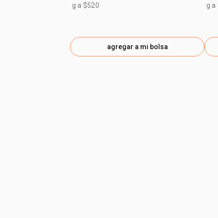
g a $520
g a
agregar a mi bolsa