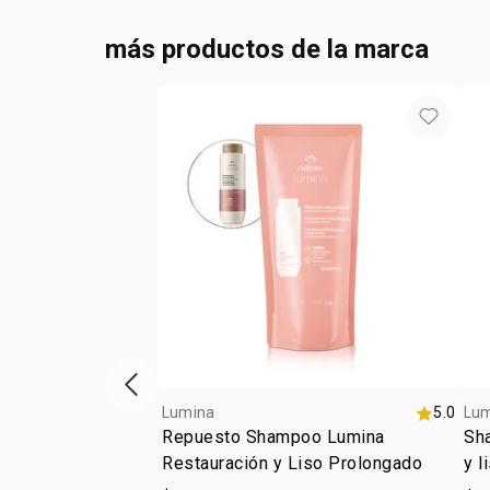
más productos de la marca
ítem anterior
Lumina
5.0
Lu
Repuesto Shampoo Lumina
Sha
Restauración y Liso Prolongado
y l
ali