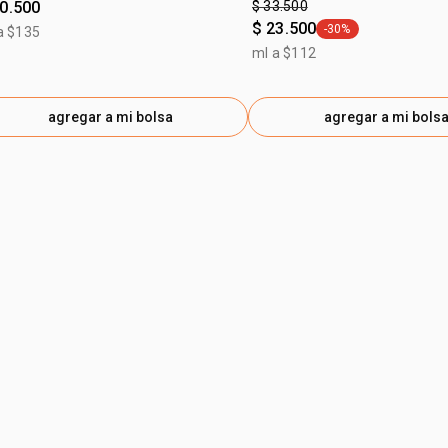
40.500
$ 33.500
$ 23.500
-30%
a $135
general.tag -30%
ml a $112
agregar a mi bolsa
agregar a mi bols