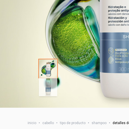
inicio
•
cabello
•
tipo de producto
•
shampoo
•
detalles d