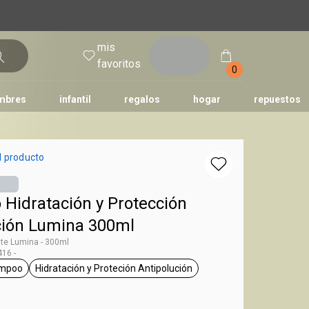
mis
entrar
favoritos
0
mbres
infantil
regalos
hogar
repuestos
tododia
una
humor
l producto
Hidratación y Protección
ción Lumina 300ml
te Lumina - 300ml
16 -
mpoo
Hidratación y Proteción Antipolución
g Lumina
general.tag shampoo
general.tag Hidratación y Proteción Antipoluc