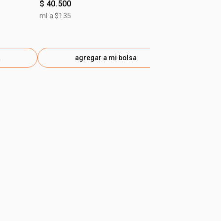
$ 40.500
$ 33.500
ml a $135
ml a $112
a
agregar a mi bolsa
ag