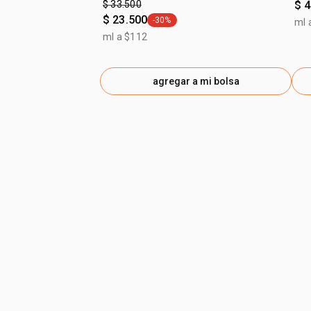
$ 33.500
$ 
$ 23.500
-30%
ml 
general.tag -30%
ml a $112
agregar a mi bolsa