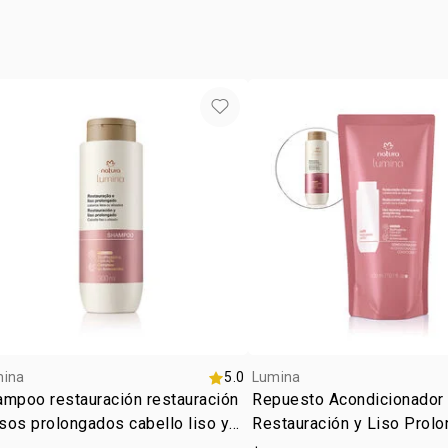
CITRIC ACI
• tipo de tr
SODIUM HYD
DILAURATE,
TRITICUM V
IODOPROPY
CHLORIDE, 
ASTROCARY
EXCELSA SE
POLYPEPTID
mina
5.0
Lumina
mpoo restauración restauración
Repuesto Acondicionador
isos prolongados cabello liso y
Restauración y Liso Prol
sado