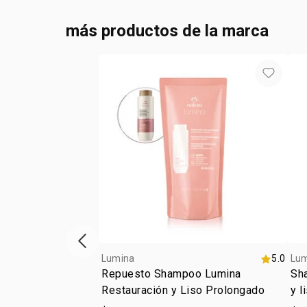
más productos de la marca
ítem anterior
Lumina
5.0
Lu
Repuesto Shampoo Lumina
Sha
Restauración y Liso Prolongado
y l
ali