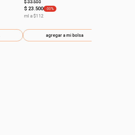
$ 33.500
$ 33.500
$ 23.500
-30%
ml a $112
general.tag -30%
ml a $112
a
agregar a mi bolsa
ag