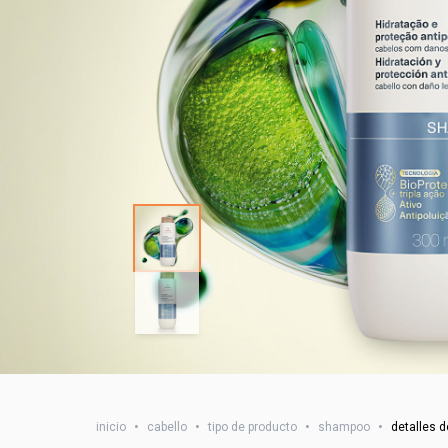
inicio
•
cabello
•
tipo de producto
•
shampoo
•
detalles d