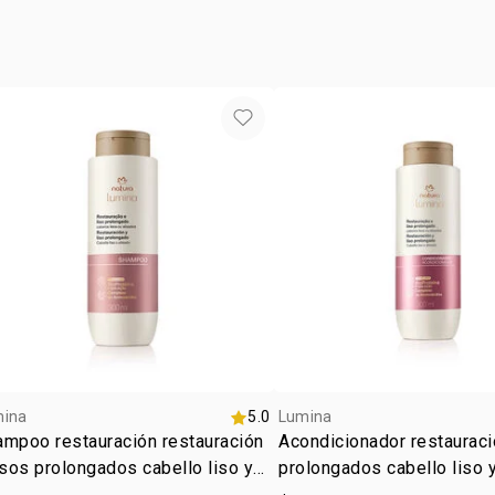
CITRIC ACI
• tipo de tr
SODIUM HYD
DILAURATE,
TRITICUM V
IODOPROPY
CHLORIDE, 
ASTROCARY
EXCELSA SE
POLYPEPTID
mina
5.0
Lumina
mpoo restauración restauración
Acondicionador restauraci
isos prolongados cabello liso y
prolongados cabello liso 
sado