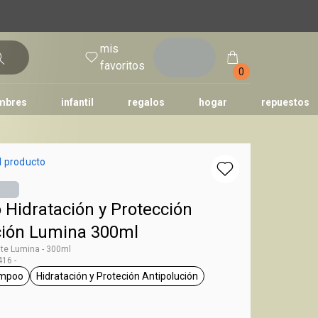
mis
entrar
favoritos
0
mbres
infantil
regalos
hogar
repuestos
tododia
una
humor
l producto
Hidratación y Protección
ción Lumina 300ml
te Lumina - 300ml
16 -
mpoo
Hidratación y Proteción Antipolución
g Lumina
general.tag shampoo
general.tag Hidratación y Proteción Antipoluc