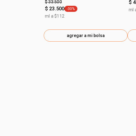
$ 33.500
$ 
$ 23.500
-30%
ml 
general.tag -30%
ml a $112
agregar a mi bolsa