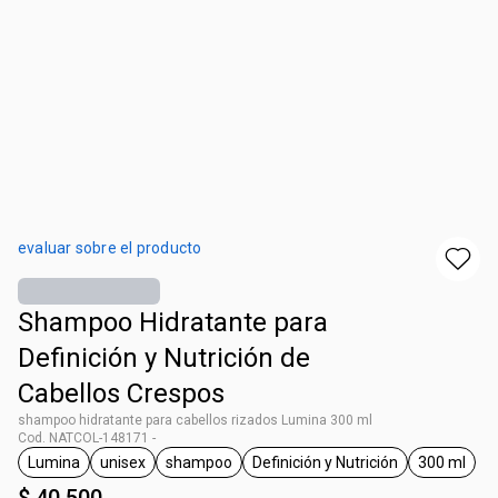
evaluar sobre el producto
Shampoo Hidratante para
Definición y Nutrición de
Cabellos Crespos
shampoo hidratante para cabellos rizados Lumina 300 ml
Cod. NATCOL-148171 -
Lumina
unisex
shampoo
Definición y Nutrición
300 ml
general.tag Lumina
general.tag unisex
general.tag shampoo
general.tag Definición y 
general