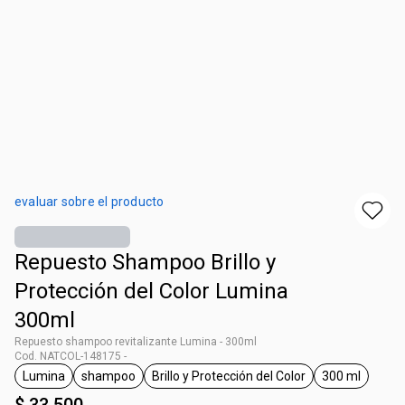
evaluar sobre el producto
Repuesto Shampoo Brillo y
Protección del Color Lumina
300ml
Repuesto shampoo revitalizante Lumina - 300ml
Cod. NATCOL-148175 -
Lumina
shampoo
Brillo y Protección del Color
300 ml
general.tag Lumina
general.tag shampoo
general.tag Brillo y Protección 
general.ta