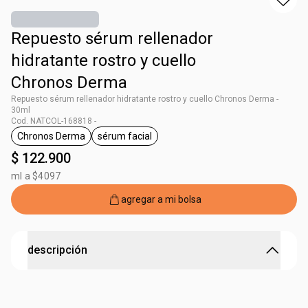
Repuesto sérum rellenador
hidratante rostro y cuello
Chronos Derma
Repuesto sérum rellenador hidratante rostro y cuello Chronos Derma -
30ml
Cod. NATCOL-168818 -
Chronos Derma
sérum facial
general.tag Chronos Derma
general.tag sérum facial
$ 122.900
ml a $4097
agregar a mi bolsa
descripción
Potenciador de ácido hialurónico para tu piel
Versión de repuesto más económica y sostenible