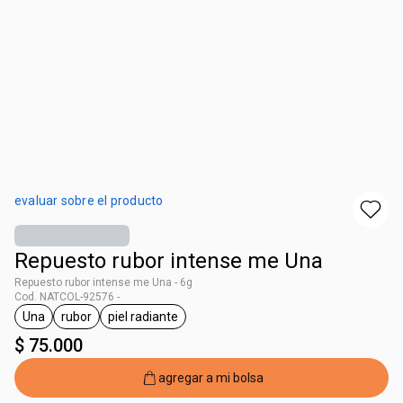
evaluar sobre el producto
Repuesto rubor intense me Una
Repuesto rubor intense me Una - 6g
Cod. NATCOL-92576 -
Una
rubor
piel radiante
general.tag Una
general.tag rubor
general.tag piel radiante
$ 75.000
agregar a mi bolsa