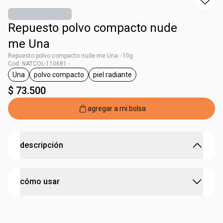
Repuesto polvo compacto nude
me Una
Repuesto polvo compacto nude me Una - 10g
Cod. NATCOL-110681 -
Una
polvo compacto
piel radiante
general.tag Una
general.tag polvo compacto
general.tag piel radiante
$ 73.500
agregar a mi bolsa
descripción
Cobertura personalizable, disimula los poros y las líneas
cómo usar
finas controlando la luminosidad de la piel. Resistente al
agua y al sudor.
aprende a recargar paso a paso:
1. abre el estuche transparente.
Con tecnología de partículas que ayuda a fijar el maquillaje