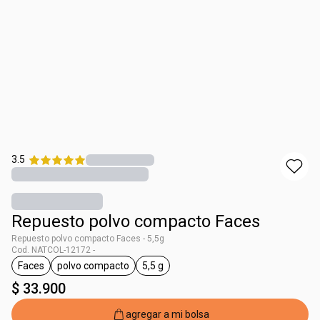
3.5
Repuesto polvo compacto Faces
Repuesto polvo compacto Faces - 5,5g
Cod. NATCOL-12172 -
Faces
polvo compacto
5,5 g
general.tag Faces
general.tag polvo compacto
general.tag 5,5 g
$ 33.900
agregar a mi bolsa