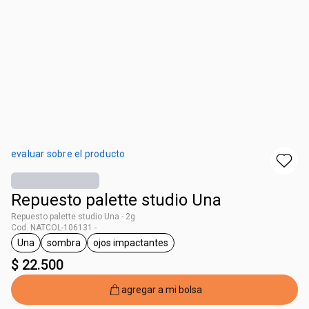
evaluar sobre el producto
Repuesto palette studio Una
Repuesto palette studio Una - 2g
Cod. NATCOL-106131 -
Una
sombra
ojos impactantes
general.tag Una
general.tag sombra
general.tag ojos impactantes
$ 22.500
agregar a mi bolsa