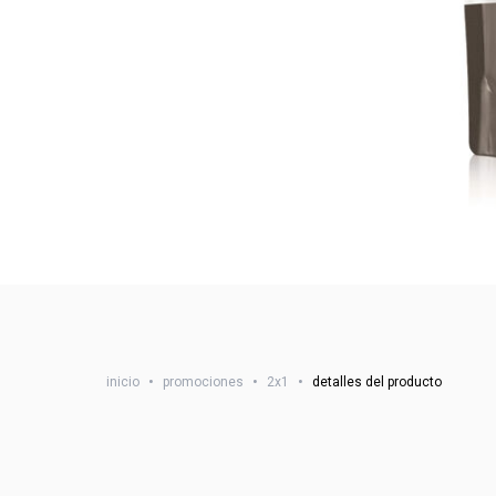
inicio
•
promociones
•
2x1
•
detalles del producto