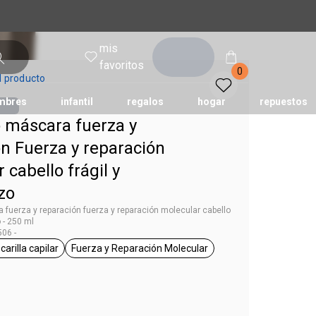
mis
entrar
favoritos
0
l producto
mbres
infantil
regalos
hogar
repuestos
 máscara fuerza y
n Fuerza y reparación
tododia
una
humor
 cabello frágil y
zo
fuerza y reparación fuerza y reparación molecular cabello
o - 250 ml
06 -
arilla capilar
Fuerza y Reparación Molecular
g Lumina
general.tag mascarilla capilar
general.tag Fuerza y Reparación Molecu
g 250 ml