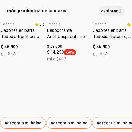
• acelera la renovación celular
: piel saludableyiluminada
:
tipo de piel
todo tipo de piel
•
textura cremosa que se esparce fácilmente y se
más productos de la marca
explorar
absorbe rapidito
:
textura
cremosa
•
fragancia dulce floral con
notas suculentas de fresa
,
:
Tododia
Tododia
Tododia
zona de aplicación
5.0
cuerpo
que se mezclan con el
gourmand cálido de la vainilla
+20% off
fecha dupla
+20% off
Jabones en barra
Desodorante
Jabones en barra
dorada
Tododia frambuesa y
Antitranspirante Roll-
Tododia frutas rojas
pimienta rosa
on Tododia Piel
$ 46.800
$ 28.500
$ 46.800
Uniforme
$ 14.250
-50%
g a $520
g a $520
general.tag -50%
ml a $407
agregar a mi bolsa
agregar a mi bolsa
agregar a mi bols