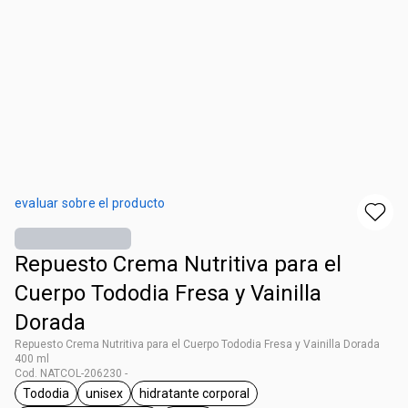
evaluar sobre el producto
Repuesto Crema Nutritiva para el
Cuerpo Tododia Fresa y Vainilla
Dorada
Repuesto Crema Nutritiva para el Cuerpo Tododia Fresa y Vainilla Dorada
400 ml
Cod. NATCOL-206230 -
Tododia
unisex
hidratante corporal
general.tag Tododia
general.tag unisex
general.tag hidratante corporal