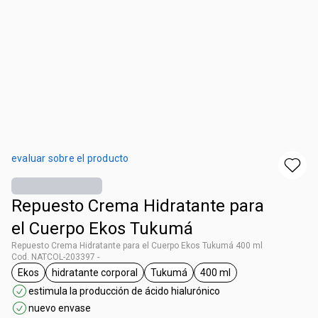
evaluar sobre el producto
Repuesto Crema Hidratante para
el Cuerpo Ekos Tukumá
Repuesto Crema Hidratante para el Cuerpo Ekos Tukumá 400 ml
Cod. NATCOL-203397 -
Ekos
hidratante corporal
Tukumá
400 ml
general.tag Ekos
general.tag hidratante corporal
general.tag Tukumá
general.tag 400 ml
estimula la producción de ácido hialurónico
nuevo envase