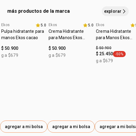
guardianas del bosque
vinculadas a la cosecha
sostenible.
más productos de la marca
explorar
*resultado comprobado por prueba in vitro con el activo.
Ekos
Ekos
Ekos
5.0
5.0
4u al 40%
4u al 40%
fecha dupla
Pulpa hidratante para
Crema Hidratante
Crema Hidratante
manos Ekos cacao
para Manos Ekos
para Manos Ekos
Maracujá
Castaña
$ 50.900
$ 50.900
$ 50.900
$ 25.450
-50%
g a $679
g a $679
general.tag
g a $679
agregar a mi bolsa
agregar a mi bolsa
agregar a mi bols