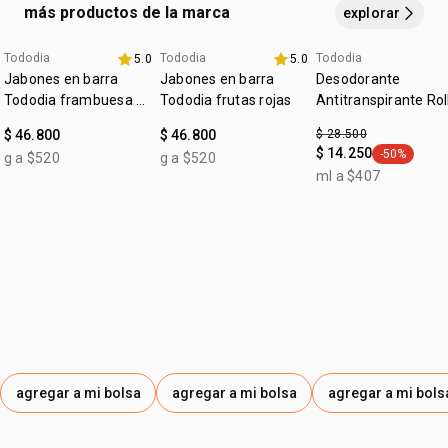
más productos de la marca
explorar
Tododia
Tododia
Tododia
5.0
5.0
+20% off
+20% off
fecha dupla
Jabones en barra
Jabones en barra
Desodorante
Tododia frambuesa y
Tododia frutas rojas
Antitranspirante Rol
pimienta rosa
on Tododia Piel
$ 46.800
$ 46.800
$ 28.500
Uniforme
$ 14.250
-50%
g a $520
g a $520
general.tag
ml a $407
agregar a mi bolsa
agregar a mi bolsa
agregar a mi bols