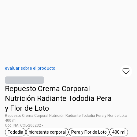
evaluar sobre el producto
Repuesto Crema Corporal
Nutrición Radiante Tododia Pera
y Flor de Loto
Repuesto Crema Corporal Nutrición Radiante Tododia Pera y Flor de Loto
400 ml
Cod. NATCOL-206232 -
Tododia
hidratante corporal
Pera y Flor de Loto
400 ml
general.tag Tododia
general.tag hidratante corporal
general.tag Pera y Flor d
general.t