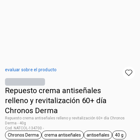
evaluar sobre el producto
Repuesto crema antiseñales​
relleno y revitalización ​60+ día
Chronos Derma
Repuesto crema antiseñales​ relleno y revitalización ​60+ día Chronos
Derma - 40g
Cod. NATCOL-134700 -
Chronos Derma
crema antiseñales
antiseñales
40 g
general.tag Chronos Derma
general.tag crema antiseñales
general.tag antiseñal
general.ta