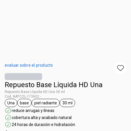
evaluar sobre el producto
Repuesto Base Líquida HD Una
Repuesto Base Líquida HD Una 30 ml
Cod. NATCOL-173602 -
Una
base
piel radiante
30 ml
general.tag Una
general.tag base
general.tag piel radiante
general.tag 30 ml
reduce arrugas y líneas
cobertura alta y acabado natural
24 horas de duración e hidratación