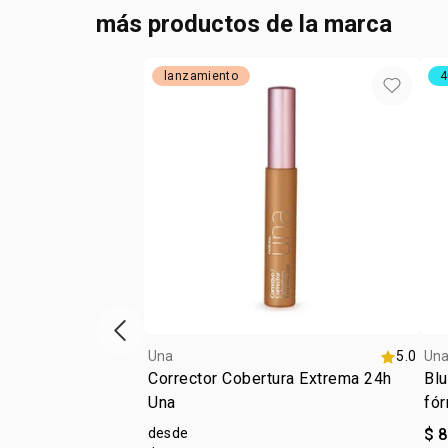
más productos de la marca
lanzamiento
4
ítem anterior
Una
5.0
Un
Corrector Cobertura Extrema 24h
Blu
Una
fór
desde
$ 