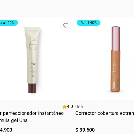
ocasió
la base en l
1 repuesto d
tipo de
Líquida Un
en el rostro 
textur
u al 40%
4u al 40%
:
tono
m
subton
a
4.0
Una
r perfeccionador instantáneo
Corrector cobertura extre
mula gel Una
84.900
$ 39.500