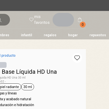
mis
entrar
favoritos
0
mbres
infantil
regalos
hogar
repuestos
tododia
una
humor
l producto
 Base Líquida HD Una
quida HD Una 30 ml
02 -
piel radiante
30 ml
Una
al.tag base
general.tag piel radiante
general.tag 30 ml
as y líneas
ta y acabado natural
duración e hidratación