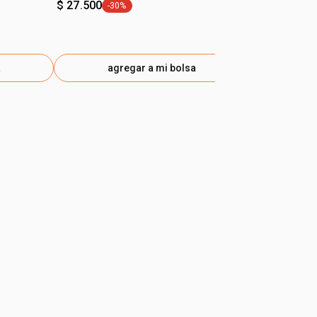
$ 27.500
-30%
general.tag -30%
a
agregar a mi bolsa
ag