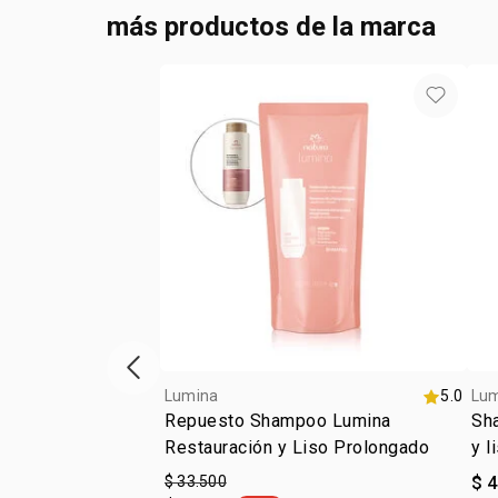
más productos de la marca
ítem anterior
Lumina
5.0
Lu
Repuesto Shampoo Lumina
Sha
Restauración y Liso Prolongado
y l
ali
$ 33.500
$ 