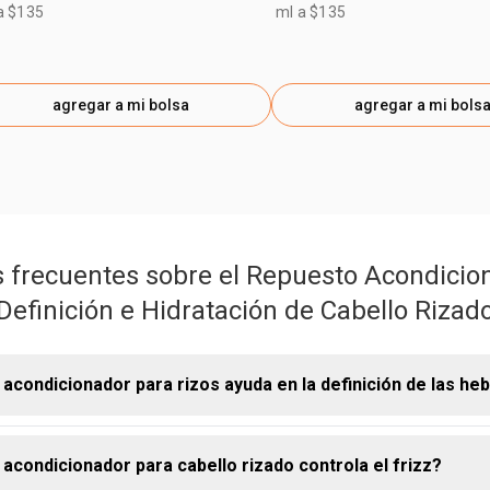
a $135
ml a $135
agregar a mi bolsa
agregar a mi bols
 frecuentes sobre el Repuesto Acondicio
Definición e Hidratación de Cabello Rizad
 acondicionador para rizos ayuda en la definición de las he
 acondicionador para cabello rizado controla el frizz?
e del Sistema de Definición e Hidratación Lumina, el acondiciona