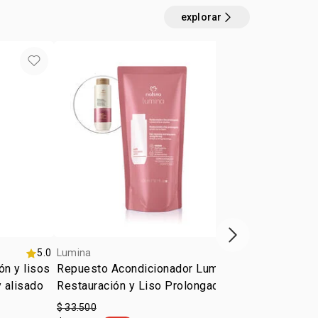
explorar
próximo item
5.0
Lumina
Lumina
ón y lisos
Repuesto Acondicionador Lumina
Repuesto S
y alisado
Restauración y Liso Prolongado
Restauració
$ 33.500
$ 33.500