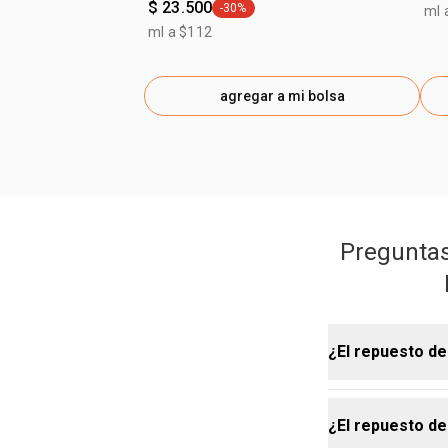
$ 23.500
-30%
ml 
general.tag -30%
ml a $112
agregar a mi bolsa
Preguntas
¿El repuesto de
¿El repuesto de
Sí. Como part