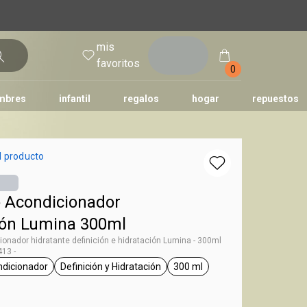
mis
entrar
favoritos
0
mbres
infantil
regalos
hogar
repuestos
tododia
una
humor
l producto
 Acondicionador
ión Lumina 300ml
onador hidratante definición e hidratación Lumina - 300ml
13 -
ndicionador
Definición y Hidratación
300 ml
g Lumina
general.tag acondicionador
general.tag Definición y Hidratación
general.tag 300 ml