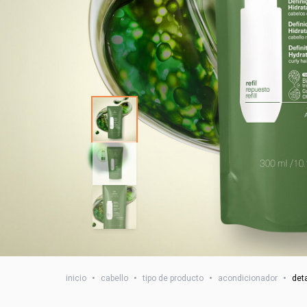
inicio
•
cabello
•
tipo de producto
•
acondicionador
•
det