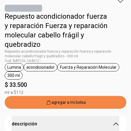
Repuesto acondicionador fuerza
y reparación Fuerza y reparación
molecular cabello frágil y
quebradizo
Repuesto acondicionador fuerza y reparación Fuerza y reparación
molecular cabello frágil y quebradizo - 300 ml
Cod. NATCOL-164512 -
Lumina
acondicionador
Fuerza y Reparación Molecular
general.tag Lumina
general.tag acondicionador
general.tag Fuerza y R
300 ml
general.tag 300 ml
$ 33.500
ml a $112
agregar a mi bolsa
descripción