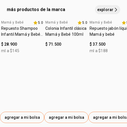
más productos de la marca
explorar
Mamá y Bebé
Mamá y Bebé
Mamá y Bebé
5.0
5.0
4u al 40%
4u al 40%
4u al 40%
Repuesto Shampoo
Colonia Infantil clásica
Repuesto jabón líqu
Infantil Mamá y Bebé
Mamá y Bebé 100ml
Mamá y bebé
200ml
$ 28.900
$ 71.500
$ 37.500
ml a $145
ml a $188
agregar a mi bolsa
agregar a mi bolsa
agregar a mi bols