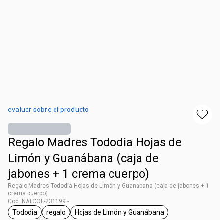
evaluar sobre el producto
Regalo Madres Tododia Hojas de
Limón y Guanábana (caja de
jabones + 1 crema cuerpo)
Regalo Madres Tododia Hojas de Limón y Guanábana (caja de jabones + 1
crema cuerpo)
Cod. NATCOL-231199 -
Tododia
regalo
Hojas de Limón y Guanábana
general.tag Tododia
general.tag regalo
general.tag Hojas de Limón y G