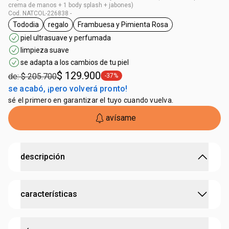
crema de manos + 1 body splash + jabones)
Cod. NATCOL-226838 -
Tododia
regalo
Frambuesa y Pimienta Rosa
general.tag Tododia
general.tag regalo
general.tag Frambuesa y Pimien
piel ultrasuave y perfumada
limpieza suave
se adapta a los cambios de tu piel
$ 129.900
de: $ 205.700
-37%
general.tag -37%
se acabó, ¡pero volverá pronto!
sé el primero en garantizar el tuyo cuando vuelva.
avísame
descripción
rutina de cuidados con la fragancia de frambuesa y
características
pimienta rosa.
• fórmulas con ingredientes naturales y nutrición
prebiótica que se adapta a lo que tu piel necesita
probado dermatológicamente