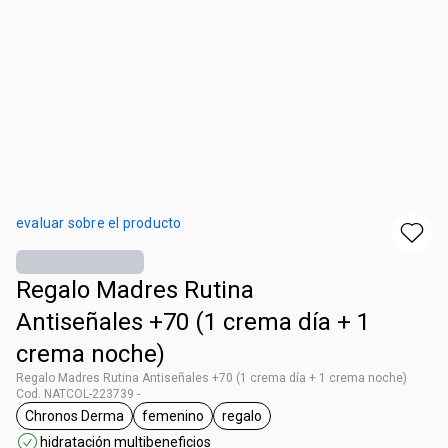
evaluar sobre el producto
Regalo Madres Rutina
Antiseñales +70 (1 crema día + 1
crema noche)
Regalo Madres Rutina Antiseñales +70 (1 crema día + 1 crema noche)
Cod. NATCOL-223739 -
Chronos Derma
femenino
regalo
general.tag Chronos Derma
general.tag femenino
general.tag regalo
hidratación multibeneficios