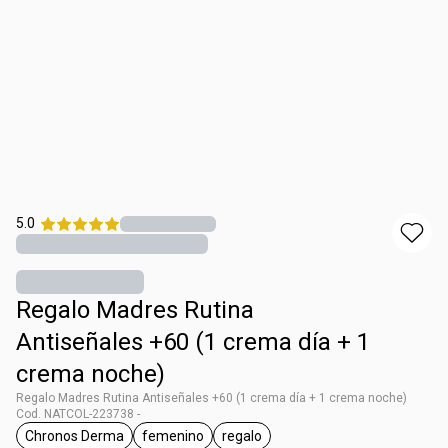
5.0
Regalo Madres Rutina
Antiseñales +60 (1 crema día + 1
crema noche)
Regalo Madres Rutina Antiseñales +60 (1 crema día + 1 crema noche)
Cod. NATCOL-223738 -
Chronos Derma
femenino
regalo
general.tag Chronos Derma
general.tag femenino
general.tag regalo