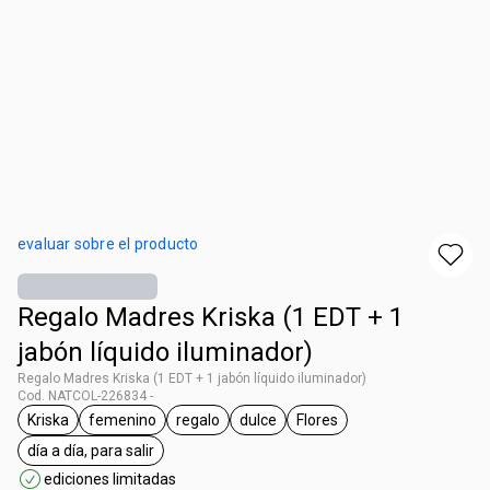
evaluar sobre el producto
Regalo Madres Kriska (1 EDT + 1
jabón líquido iluminador)
Regalo Madres Kriska (1 EDT + 1 jabón líquido iluminador)
Cod. NATCOL-226834 -
Kriska
femenino
regalo
dulce
Flores
general.tag Kriska
general.tag femenino
general.tag regalo
general.tag dulce
general.tag Flores
día a día, para salir
general.tag día a día, para salir
ediciones limitadas