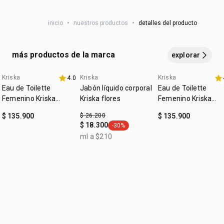
eau de toilette: ALCOHOL, AQUA, PARFUM, LINALOOL,
para
prolongar la fragancia
, aplica el eau de toilette en el
:
subfamilia
frutal
LIMONENE, DIETHYLAMINO HYDROXYBENZOYL HEXYL
cuello, muñecas y detrás de las orejas
.
inicio
•
nuestros productos
•
detalles del producto
BENZOATE, CITRONELLOL, POLYGLYCERYL-3 CAPRYLATE,
CITRAL, GERANIOL, BENZYL ALCOHOL, AMYL CINNAMAL,
DENATONIUM BENZOATE, CI 19140, CI 60730, CI 14700,
más productos de la marca
explorar
SODIUM CHLORIDE, SODIUM SULFATE.
Kriska
Kriska
Kriska
4.0
4u al 40%
exclusivo online
4u al 40%
Eau de Toilette
Jabón líquido corporal
Eau de Toilette
Femenino Kriska
Kriska flores
Femenino Kriska
Drama 100ml
Shock 100ml
$ 135.900
$ 26.200
$ 135.900
$ 18.300
-30%
general.tag -30%
ml a $210