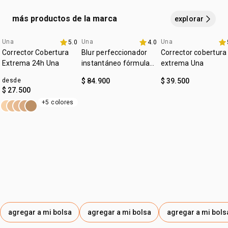
contiene:
paso 2
más productos de la marca
explorar
1 eau de parfum femenino 50 ml
aplique
el labial directamente en los labios,
1 labial extremo confort 3,8 g
comenzando por el
contorno y rellenando el centro
.
Una
Una
Una
5.0
4.0
lanzamiento
4u al 40%
4u al 40%
1 bolsa de regalo
reaplique a lo largo del día para mantener la
Corrector Cobertura
Blur perfeccionador
Corrector cobertura
hidratación y la protección solar.
Extrema 24h Una
instantáneo fórmula
extrema Una
gel Una
desde
$ 84.900
$ 39.500
$ 27.500
+5 colores
agregar a mi bolsa
agregar a mi bolsa
agregar a mi bols