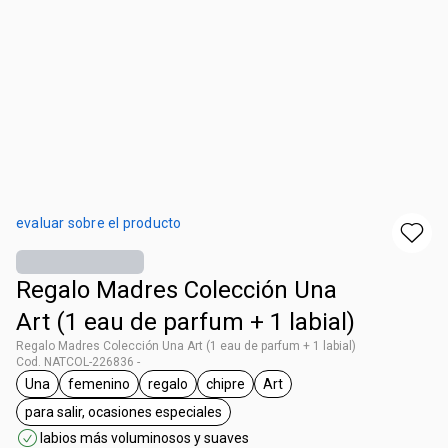
evaluar sobre el producto
Regalo Madres Colección Una
Art (1 eau de parfum + 1 labial)
Regalo Madres Colección Una Art (1 eau de parfum + 1 labial)
Cod. NATCOL-226836 -
Una
femenino
regalo
chipre
Art
general.tag Una
general.tag femenino
general.tag regalo
general.tag chipre
general.tag Art
para salir, ocasiones especiales
general.tag para salir, ocasiones especiales
labios más voluminosos y suaves